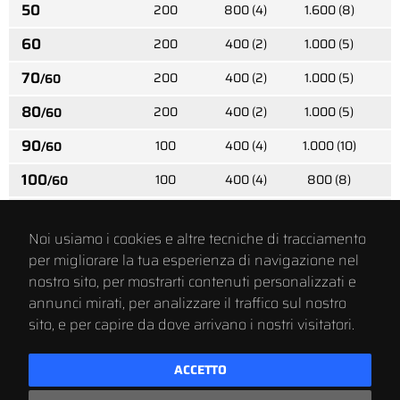
50
200
800 (4)
1.600 (8)
60
200
400 (2)
1.000 (5)
70
200
400 (2)
1.000 (5)
/60
80
200
400 (2)
1.000 (5)
/60
90
100
400 (4)
1.000 (10)
/60
100
100
400 (4)
800 (8)
/60
110
100
200 (2)
500 (5)
/60
Noi usiamo i cookies e altre tecniche di tracciamento
120
100
200 (2)
500 (5)
/60
per migliorare la tua esperienza di navigazione nel
130
nostro sito, per mostrarti contenuti personalizzati e
100
200 (2)
500 (5)
/60
annunci mirati, per analizzare il traffico sul nostro
140
100
200 (2)
500 (5)
/60
sito, e per capire da dove arrivano i nostri visitatori.
150
100
200 (2)
500 (5)
/60
ACCETTO
160
100
200 (2)
500 (5)
/60