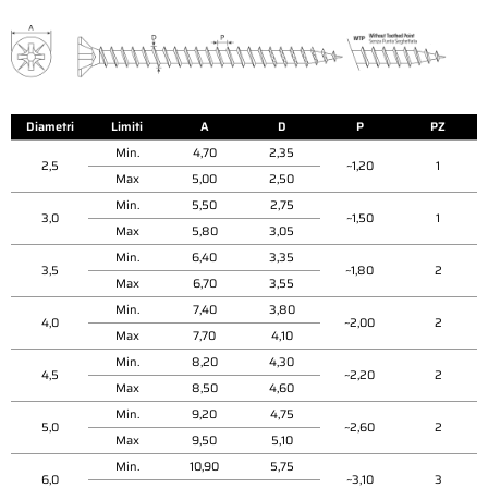
Diametri
Limiti
A
D
P
PZ
Min.
4,70
2,35
2,5
~1,20
1
Max
5,00
2,50
Min.
5,50
2,75
3,0
~1,50
1
Max
5,80
3,05
Min.
6,40
3,35
3,5
~1,80
2
Max
6,70
3,55
Min.
7,40
3,80
4,0
~2,00
2
Max
7,70
4,10
Min.
8,20
4,30
4,5
~2,20
2
Max
8,50
4,60
Min.
9,20
4,75
5,0
~2,60
2
Max
9,50
5,10
Min.
10,90
5,75
6,0
~3,10
3