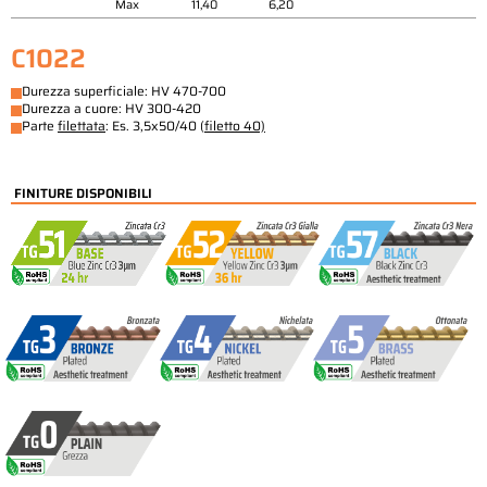
Max
11,40
6,20
C1022
Durezza superficiale: HV 470-700
Durezza a cuore: HV 300-420
Parte
filettata
: Es. 3,5x50/40 (
filetto 40)
FINITURE DISPONIBILI