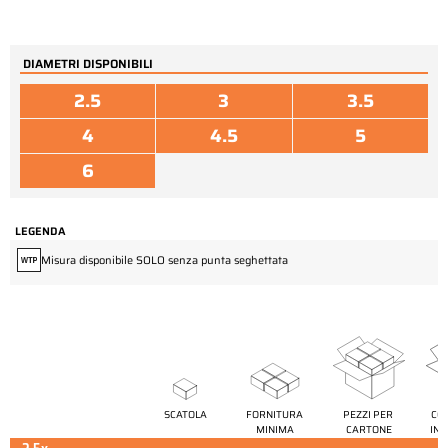
DIAMETRI DISPONIBILI
2.5
3
3.5
4
4.5
5
6
LEGENDA
Misura disponibile SOLO senza punta seghettata
SCATOLA
FORNITURA 
PEZZI PER 
CON
MINIMA
CARTONE
IND