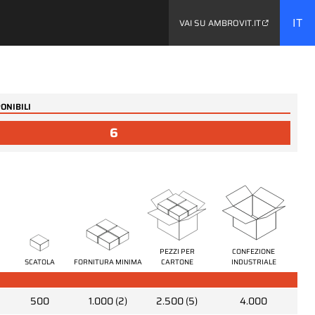
IT
VAI SU AMBROVIT.IT
ONIBILI
...
6
06500
sata
Viti euro testa svasata
piana ridotta PZ
PEZZI PER
CONFEZIONE
CARTONE
FORNITURA MINIMA
INDUSTRIALE
SCATOLA
500
1.000 (2)
2.500 (5)
4.000