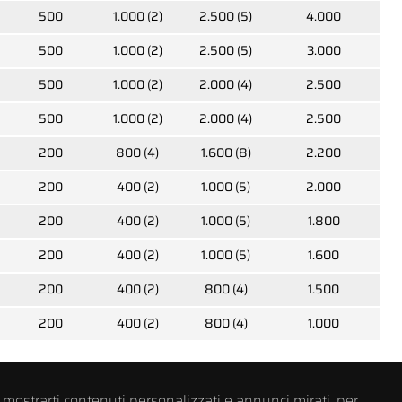
500
1.000 (2)
2.500 (5)
4.000
09800
 larga
Viti testa bombata larga
500
1.000 (2)
2.500 (5)
3.000
agliare
con esagono incassato
500
1.000 (2)
2.000 (4)
2.500
500
1.000 (2)
2.000 (4)
2.500
200
800 (4)
1.600 (8)
2.200
200
400 (2)
1.000 (5)
2.000
200
400 (2)
1.000 (5)
1.800
200
400 (2)
1.000 (5)
1.600
200
400 (2)
800 (4)
1.500
200
400 (2)
800 (4)
1.000
 mostrarti contenuti personalizzati e annunci mirati, per