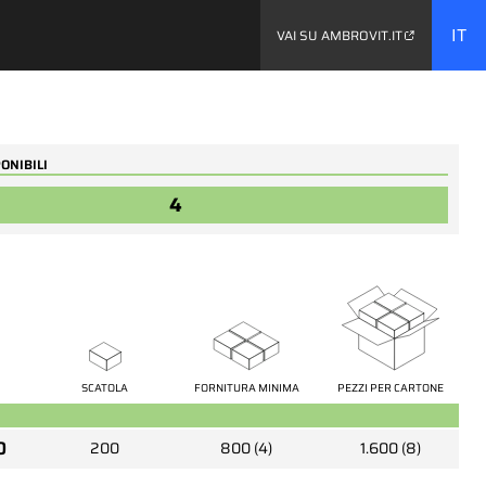
IT
VAI SU AMBROVIT.IT
ONIBILI
...
4
06031
 tonda
Viti metriche testa tonda
esta
con quadro sottotesta e
SCATOLA
FORNITURA MINIMA
PEZZI PER CARTONE
dado
0
200
800 (4)
1.600 (8)