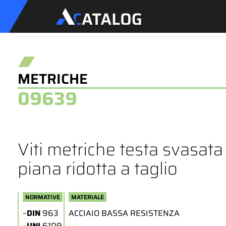
METRICHE
09639
Viti metriche testa svasata
piana ridotta a taglio
NORMATIVE
MATERIALE
~
DIN
963
ACCIAIO BASSA RESISTENZA
~
UNI
6109