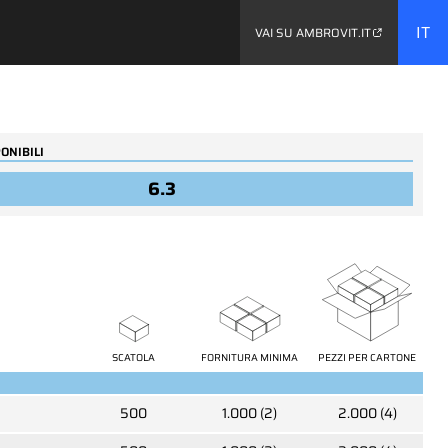
IT
VAI SU AMBROVIT.IT
ONIBILI
...
6.3
59770
esta
Viti autofilettanti testa
senza
esagonale flangia
SCATOLA
FORNITURA MINIMA
PEZZI PER CARTONE
bombata per legno
500
1.000 (2)
2.000 (4)