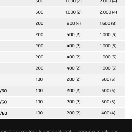
500
1.000 (2)
2.000 (4)
79816
500
1.000 (2)
2.000 (4)
esta
Viti autofilettanti testa
cilindrica TX
200
800 (4)
1.600 (8)
200
400 (2)
1.000 (5)
0
200
400 (2)
1.000 (5)
79827
200
400 (2)
1.000 (5)
esta
Viti INOX autofilettanti
testa svasata piana PH
200
400 (2)
1.000 (5)
0
100
200 (2)
500 (5)
100
200 (2)
500 (5)
/60
100
200 (2)
500 (5)
/60
79820
esta
Viti autofilettanti testa
0
100
200 (2)
400 (4)
/60
svasata piana PH
0
100
200 (2)
400 (4)
/60
 mostrarti contenuti personalizzati e annunci mirati, per