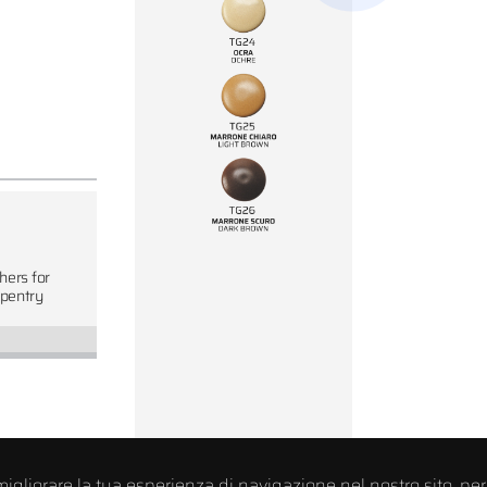
00077
00777
Conical washers for
Transparent elasti
wooden carpentry
washers
hers for
pentry
migliorare la tua esperienza di navigazione nel nostro sito, per