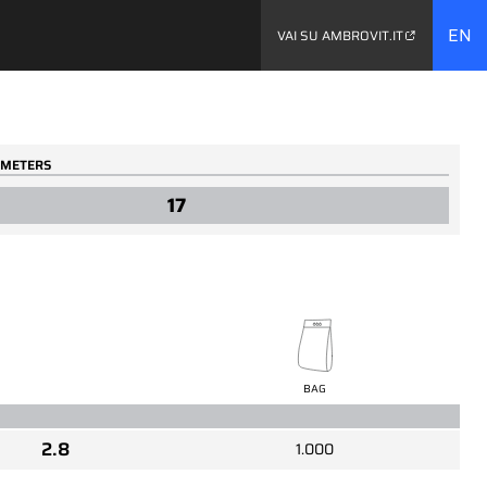
EN
VAI SU AMBROVIT.IT
AMETERS
y...
17
00075
Long bits (50 mm)
BAG
2.8
1.000