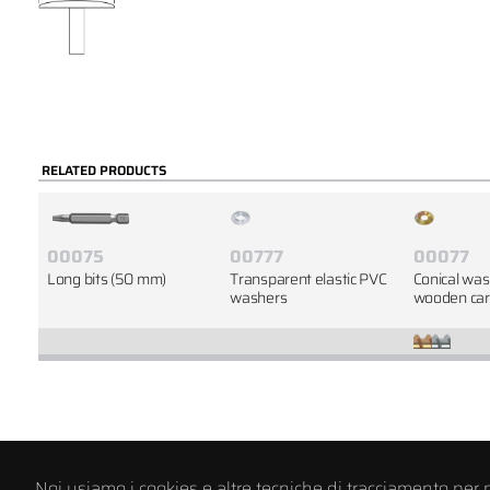
RELATED PRODUCTS
00075
00777
00077
Long bits (50 mm)
Transparent elastic PVC
Conical was
washers
wooden car
Noi usiamo i cookies e altre tecniche di tracciamento per 