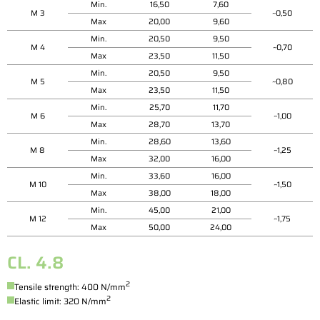
Min.
16,50
7,60
M 3
~0,50
Max
20,00
9,60
Min.
20,50
9,50
M 4
~0,70
Max
23,50
11,50
Min.
20,50
9,50
M 5
~0,80
Max
23,50
11,50
Min.
25,70
11,70
M 6
~1,00
Max
28,70
13,70
Min.
28,60
13,60
M 8
~1,25
Max
32,00
16,00
Min.
33,60
16,00
M 10
~1,50
Max
38,00
18,00
Min.
45,00
21,00
M 12
~1,75
Max
50,00
24,00
CL. 4.8
2
Tensile strength: 400 N/mm
2
Elastic limit: 320 N/mm