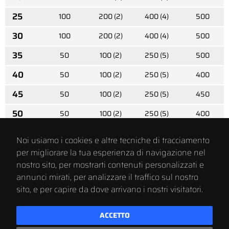
25
100
200 (2)
400 (4)
500
30
100
200 (2)
400 (4)
500
35
50
100 (2)
250 (5)
500
40
50
100 (2)
250 (5)
400
45
50
100 (2)
250 (5)
450
50
50
100 (2)
250 (5)
400
12x
Noi usiamo i cookies e altre tecniche di tracciamento
20
50
100 (2)
250 (5)
350
per migliorare la tua esperienza di navigazione nel
25
nostro sito, per mostrarti contenuti personalizzati e
50
100 (2)
250 (5)
300
annunci mirati, per analizzare il traffico sul nostro
30
50
100 (2)
250 (5)
300
sito, e per capire da dove arrivano i nostri visitatori.
35
50
100 (2)
250 (5)
250
ACCETTO
40
50
100 (2)
200 (4)
200