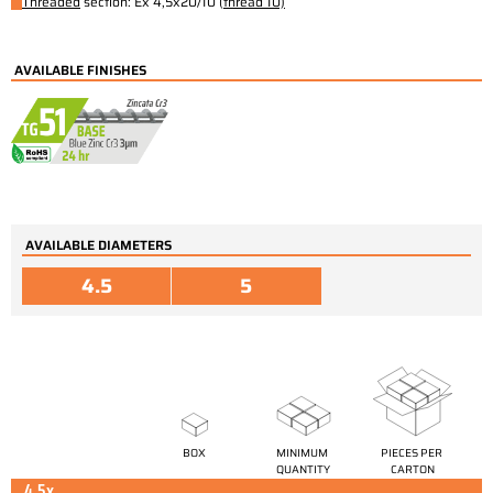
Threaded
section: Ex 4,5x20/10 (
thread
10)
AVAILABLE FINISHES
AVAILABLE DIAMETERS
4.5
5
BOX
MINIMUM 
PIECES PER 
QUANTITY
CARTON
4.5x