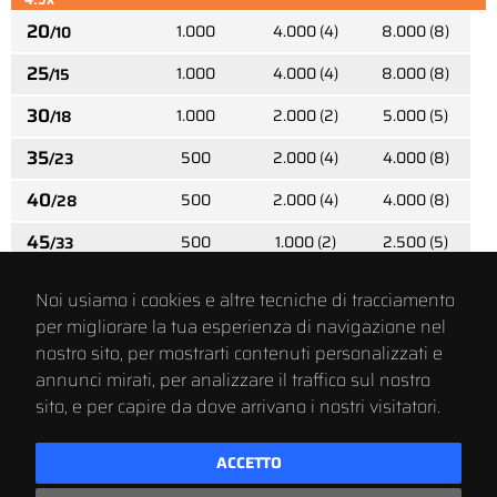
20
1.000
4.000 (4)
8.000 (8)
/10
25
1.000
4.000 (4)
8.000 (8)
/15
30
1.000
2.000 (2)
5.000 (5)
/18
35
500
2.000 (4)
4.000 (8)
/23
40
500
2.000 (4)
4.000 (8)
/28
45
500
1.000 (2)
2.500 (5)
/33
50
500
1.000 (2)
2.500 (5)
/38
Noi usiamo i cookies e altre tecniche di tracciamento
60
per migliorare la tua esperienza di navigazione nel
500
1.000 (2)
2.000 (4)
/48
nostro sito, per mostrarti contenuti personalizzati e
70
200
800 (4)
1.600 (8)
/58
annunci mirati, per analizzare il traffico sul nostro
sito, e per capire da dove arrivano i nostri visitatori.
80
200
800 (4)
1.600 (8)
/68
5x
ACCETTO
60
500
1.000 (2)
1.500 (3)
/48