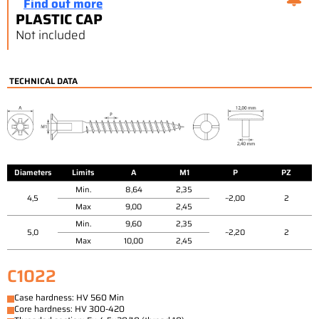
Find out more
PLASTIC CAP
Not included
TECHNICAL DATA
Diameters
Limits
A
M1
P
PZ
Min.
8,64
2,35
4,5
~2,00
2
Max
9,00
2,45
Min.
9,60
2,35
5,0
~2,20
2
Max
10,00
2,45
C1022
Case hardness: HV 560 Min
Core hardness: HV 300-420